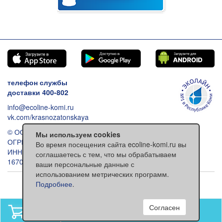
телефон службы
доставки 400-802
info@ecoline-komi.ru
vk.com/krasnozatonskaya
© ООО «Эколайн», 2026
Мы используем cookies
ОГРН: 1021100512993
Во время посещения сайта ecoline-komi.ru вы
ИНН: 1101030557
соглашаетесь с тем, что мы обрабатываем
167000 Сыктывкар ул. Ленина 118
ваши персональные данные с
использованием метрических программ.
Обычная версия сайта
Подробнее
.
Согласен
В вашей корзине
нет товаров