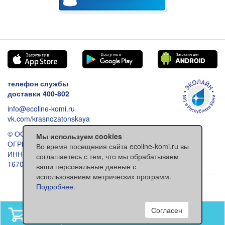
телефон службы
доставки 400-802
info@ecoline-komi.ru
vk.com/krasnozatonskaya
© ООО «Эколайн», 2026
Мы используем cookies
ОГРН: 1021100512993
Во время посещения сайта ecoline-komi.ru вы
ИНН: 1101030557
соглашаетесь с тем, что мы обрабатываем
167000 Сыктывкар ул. Ленина 118
ваши персональные данные с
использованием метрических программ.
Обычная версия сайта
Подробнее
.
Согласен
В вашей корзине
нет товаров