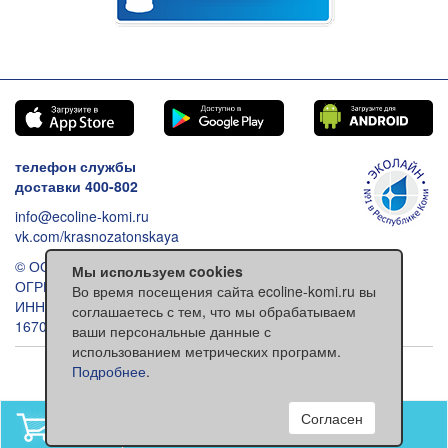
телефон службы
доставки 400-802
info@ecoline-komi.ru
vk.com/krasnozatonskaya
© ООО «Эколайн», 2026
Мы используем cookies
ОГРН: 1021100512993
Во время посещения сайта ecoline-komi.ru вы
ИНН: 1101030557
соглашаетесь с тем, что мы обрабатываем
167000 Сыктывкар ул. Ленина 118
ваши персональные данные с
использованием метрических программ.
Обычная версия сайта
Подробнее
.
Согласен
В вашей корзине
нет товаров