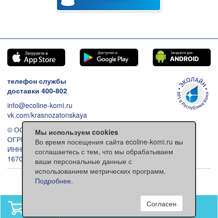
телефон службы
доставки 400-802
info@ecoline-komi.ru
vk.com/krasnozatonskaya
© ООО «Эколайн», 2026
Мы используем cookies
ОГРН: 1021100512993
Во время посещения сайта ecoline-komi.ru вы
ИНН: 1101030557
соглашаетесь с тем, что мы обрабатываем
167000 Сыктывкар ул. Ленина 118
ваши персональные данные с
использованием метрических программ.
Обычная версия сайта
Подробнее
.
Согласен
В вашей корзине
нет товаров