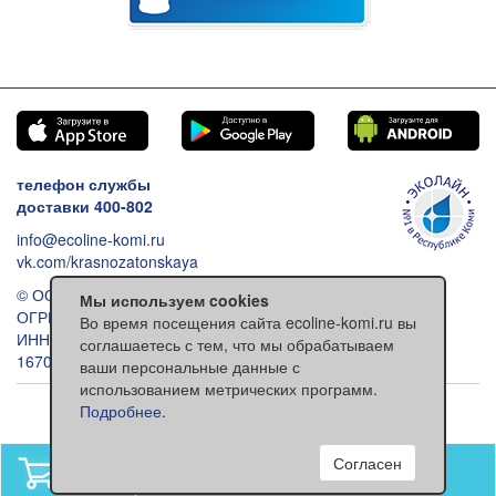
телефон службы
доставки 400-802
info@ecoline-komi.ru
vk.com/krasnozatonskaya
© ООО «Эколайн», 2026
Мы используем cookies
ОГРН: 1021100512993
Во время посещения сайта ecoline-komi.ru вы
ИНН: 1101030557
соглашаетесь с тем, что мы обрабатываем
167000 Сыктывкар ул. Ленина 118
ваши персональные данные с
использованием метрических программ.
Обычная версия сайта
Подробнее
.
Согласен
В вашей корзине
нет товаров