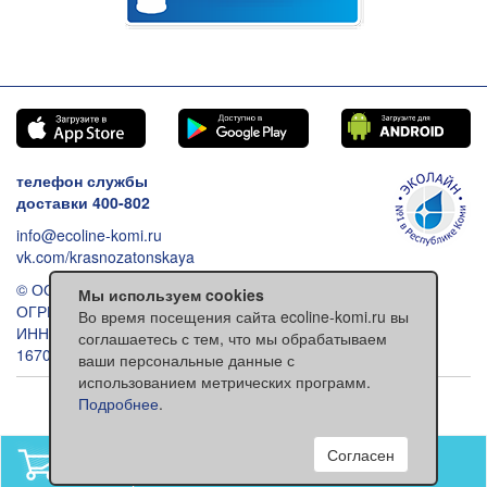
телефон службы
доставки 400-802
info@ecoline-komi.ru
vk.com/krasnozatonskaya
© ООО «Эколайн», 2026
Мы используем cookies
ОГРН: 1021100512993
Во время посещения сайта ecoline-komi.ru вы
ИНН: 1101030557
соглашаетесь с тем, что мы обрабатываем
167000 Сыктывкар ул. Ленина 118
ваши персональные данные с
использованием метрических программ.
Обычная версия сайта
Подробнее
.
Согласен
В вашей корзине
нет товаров