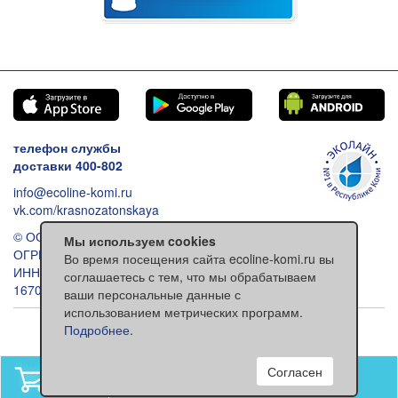
телефон службы
доставки 400-802
info@ecoline-komi.ru
vk.com/krasnozatonskaya
© ООО «Эколайн», 2026
Мы используем cookies
ОГРН: 1021100512993
Во время посещения сайта ecoline-komi.ru вы
ИНН: 1101030557
соглашаетесь с тем, что мы обрабатываем
167000 Сыктывкар ул. Ленина 118
ваши персональные данные с
использованием метрических программ.
Обычная версия сайта
Подробнее
.
Согласен
В вашей корзине
нет товаров